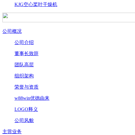
KJG空心桨叶干燥机
公司概况
公司介绍
董事长致辞
团队高层
组织架构
荣誉与资质
w88win优德由来
LOGO释义
公司风貌
主营业务